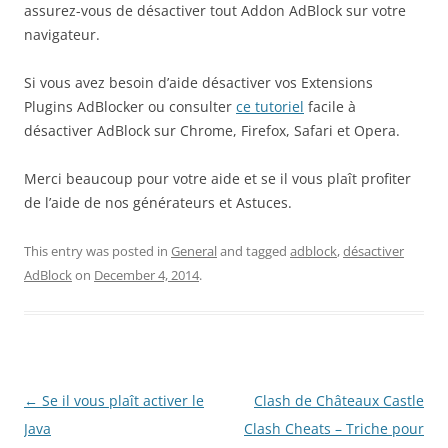
assurez-vous de désactiver tout Addon AdBlock sur votre
navigateur.
Si vous avez besoin d’aide désactiver vos Extensions
Plugins AdBlocker ou consulter
ce tutoriel
facile à
désactiver AdBlock sur Chrome, Firefox, Safari et Opera.
Merci beaucoup pour votre aide et se il vous plaît profiter
de l’aide de nos générateurs et Astuces.
This entry was posted in
General
and tagged
adblock
,
désactiver
AdBlock
on
December 4, 2014
.
Post
←
Se il vous plaît activer le
Clash de Châteaux Castle
navigation
Java
Clash Cheats – Triche pour